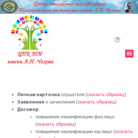
П
е
р
е
й
т
и
к
с
о
д
е
р
Личная карточка
слушателя (
скачать образец
)
ж
Заявление
о зачисления (
скачать образец
)
и
Договор
:
м
повышение квалификации физ.лицо
о
(
скачать образец
)
м
повышение квалификации юр.лицо (
скачать
у